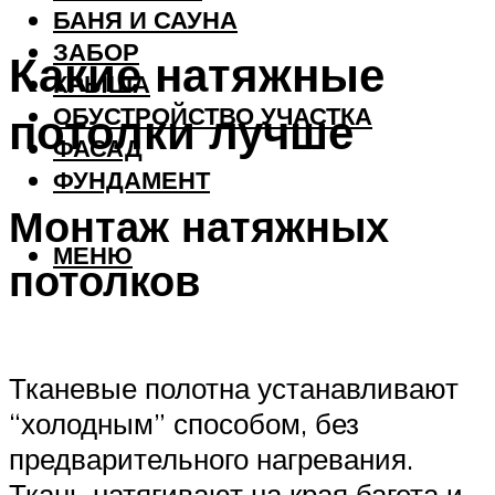
БАНЯ И САУНА
ЗАБОР
Какие натяжные
КРЫША
ОБУСТРОЙСТВО УЧАСТКА
потолки лучше
ФАСАД
ФУНДАМЕНТ
Монтаж натяжных
МЕНЮ
потолков
Тканевые полотна устанавливают
“холодным” способом, без
предварительного нагревания.
Ткань натягивают на края багета и