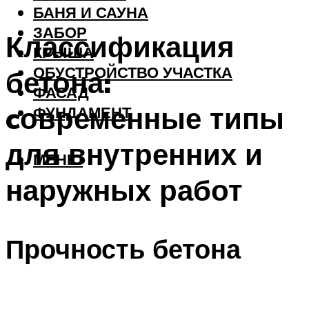
БАНЯ И САУНА
ЗАБОР
Классификация
КРЫША
ОБУСТРОЙСТВО УЧАСТКА
бетона:
ФАСАД
cовременные типы
ФУНДАМЕНТ
для внутренних и
МЕНЮ
наружных работ
Прочность бетона