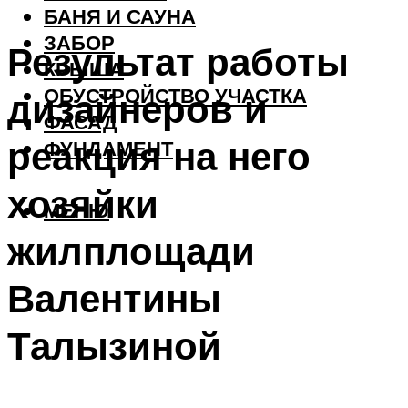
БАНЯ И САУНА
ЗАБОР
Результат работы
КРЫША
ОБУСТРОЙСТВО УЧАСТКА
дизайнеров и
ФАСАД
реакция на него
ФУНДАМЕНТ
хозяйки
МЕНЮ
жилплощади
Валентины
Талызиной