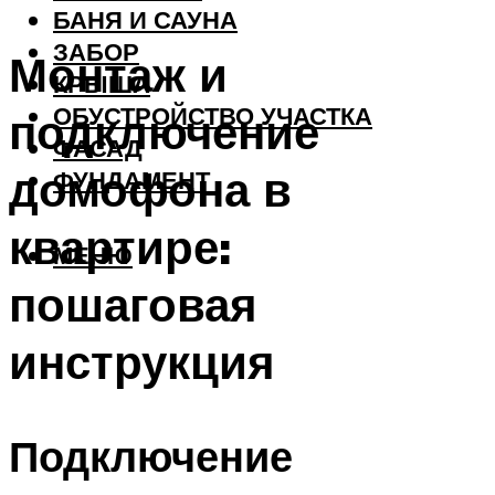
БАНЯ И САУНА
ЗАБОР
Монтаж и
КРЫША
ОБУСТРОЙСТВО УЧАСТКА
подключение
ФАСАД
домофона в
ФУНДАМЕНТ
квартире:
МЕНЮ
пошаговая
инструкция
Подключение