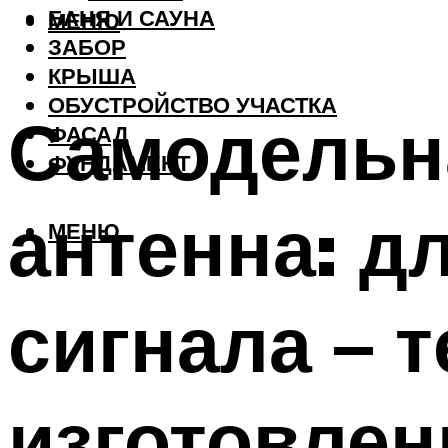
БАНЯ И САУНА
МЕНЮ
ЗАБОР
КРЫША
ОБУСТРОЙСТВО УЧАСТКА
Самодельн
ФАСАД
ФУНДАМЕНТ
антенна: д
МЕНЮ
сигнала – т
изготовлен