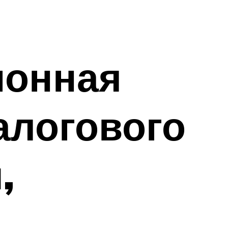
ионная
алогового
,