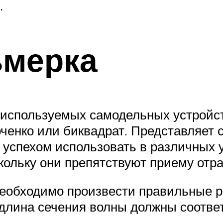
.
ьмерка
 используемых самодельных устройст
арченко или биквадрат. Представляе
с успехом использовать в различных
скольку они препятствуют приему отр
необходимо произвести правильные р
удлина сечения волны должны соответ