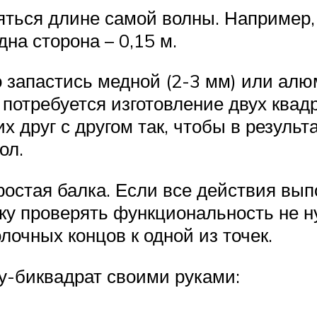
няться длине самой волны. Например,
дна сторона – 0,15 м.
о запастись медной (2-3 мм) или алю
 потребуется изготовление двух квад
их друг с другом так, чтобы в резуль
ол.
ростая балка. Если все действия вы
ьку проверять функциональность не н
лочных концов к одной из точек.
ну-биквадрат своими руками: