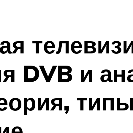
ая телевиз
ля DVB и ан
еория, типы
ие