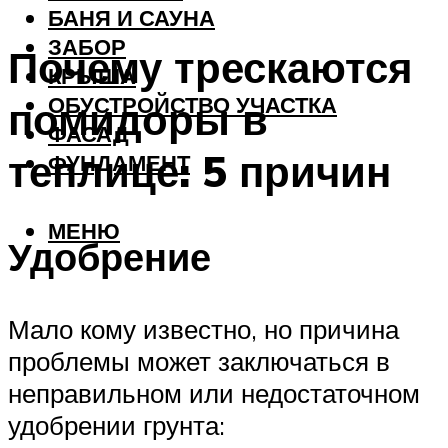
БАНЯ И САУНА
ЗАБОР
Почему трескаются
КРЫША
ОБУСТРОЙСТВО УЧАСТКА
помидоры в
ФАСАД
теплице: 5 причин
ФУНДАМЕНТ
МЕНЮ
Удобрение
Мало кому известно, но причина
проблемы может заключаться в
неправильном или недостаточном
удобрении грунта: