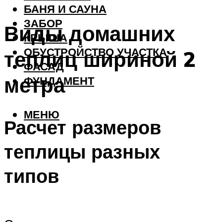
БАНЯ И САУНА
ЗАБОР
Виды домашних
КРЫША
ОБУСТРОЙСТВО УЧАСТКА
теплиц шириной 2
ФАСАД
метра
ФУНДАМЕНТ
МЕНЮ
Расчет размеров
теплицы разных
типов