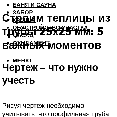
БАНЯ И САУНА
ЗАБОР
Строим теплицы из
КРЫША
ОБУСТРОЙСТВО УЧАСТКА
трубы 25х25 мм: 5
ФАСАД
важных моментов
ФУНДАМЕНТ
МЕНЮ
Чертеж – что нужно
учесть
Рисуя чертеж необходимо
учитывать, что профильная труба