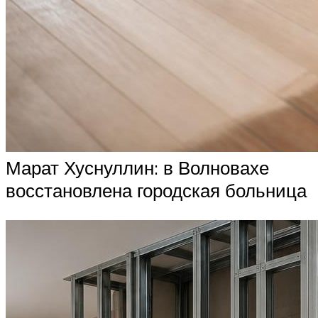
Марат Хуснуллин: в Волновахе
восстановлена городская больница