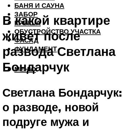
БАНЯ И САУНА
ЗАБОР
В какой квартире
КРЫША
ОБУСТРОЙСТВО УЧАСТКА
живёт после
ФАСАД
развода Светлана
ФУНДАМЕНТ
Бондарчук
МЕНЮ
Светлана Бондарчук:
о разводе, новой
подруге мужа и