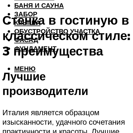
БАНЯ И САУНА
ЗАБОР
Стенка в гостиную в
КРЫША
ОБУСТРОЙСТВО УЧАСТКА
классическом стиле:
ФАСАД
3 преимущества
ФУНДАМЕНТ
МЕНЮ
Лучшие
производители
Италия является образцом
изысканности, удачного сочетания
практичности и красоты. Лучшие