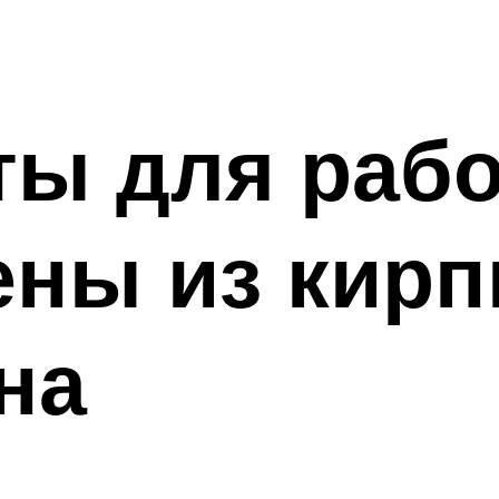
ты для рабо
ены из кирп
на