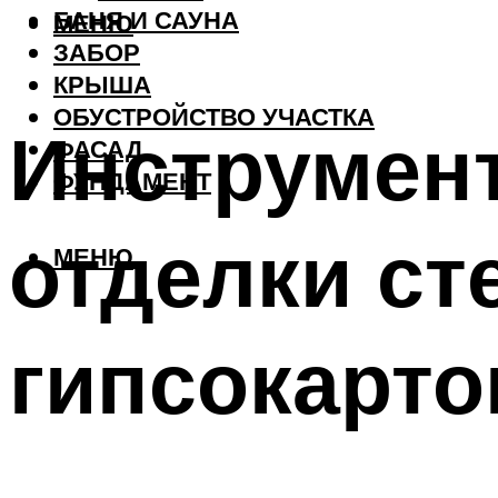
БАНЯ И САУНА
МЕНЮ
ЗАБОР
КРЫША
ОБУСТРОЙСТВО УЧАСТКА
Инструмен
ФАСАД
ФУНДАМЕНТ
отделки ст
МЕНЮ
гипсокарто