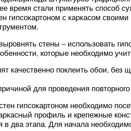
ее время стали применять способ сух
ен гипсокартоном с каркасом своим
трументом.
ыровнять стены – использовать гипс
особенности, которые необходимо учи
ят качественно поклеить обои, без 
причиной для проведения повторного
тен гипсокартоном необходимо посе
каркасный профиль и крепежные кон
в два этапа. Для начала необходимо 