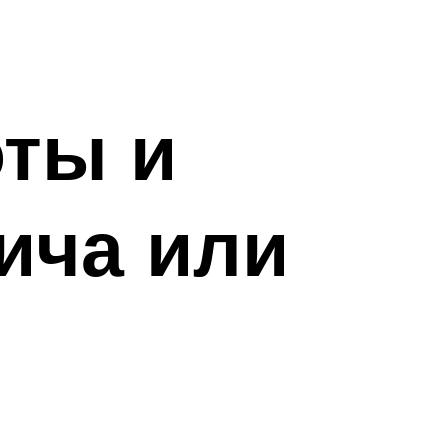
ты и
ича или