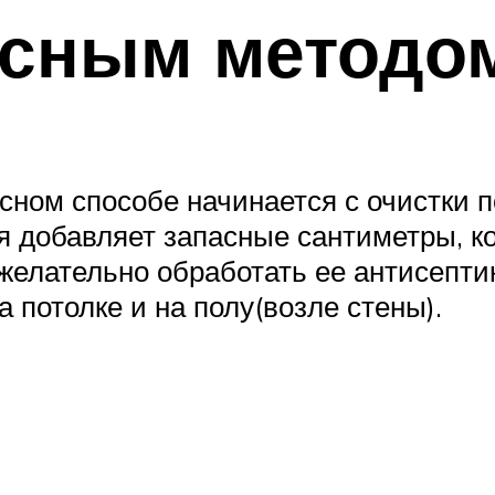
асным методо
асном способе начинается с очистки 
я добавляет запасные сантиметры, к
желательно обработать ее антисепти
 потолке и на полу(возле стены).