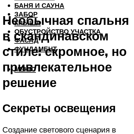
БАНЯ И САУНА
ЗАБОР
Необычная спальня
КРЫША
ОБУСТРОЙСТВО УЧАСТКА
в скандинавском
ФАСАД
стиле: скромное, но
ФУНДАМЕНТ
привлекательное
МЕНЮ
решение
Секреты освещения
Создание светового сценария в