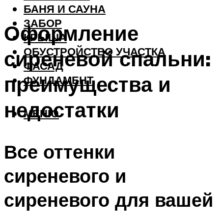
БАНЯ И САУНА
ЗАБОР
Оформление
КРЫША
ОБУСТРОЙСТВО УЧАСТКА
сиреневой спальни:
ФАСАД
преимущества и
ФУНДАМЕНТ
недостатки
МЕНЮ
Все оттенки
сиреневого и
сиреневого для вашей