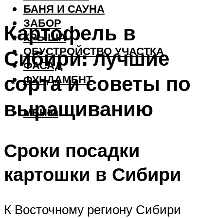
БАНЯ И САУНА
ЗАБОР
Картофель в
КРЫША
ОБУСТРОЙСТВО УЧАСТКА
Сибири: лучшие
ФАСАД
сорта и советы по
ФУНДАМЕНТ
выращиванию
МЕНЮ
Сроки посадки
картошки в Сибири
К Восточному региону Сибири