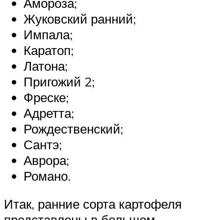
Амороза;
Жуковский ранний;
Импала;
Каратоп;
Латона;
Пригожий 2;
Фреске;
Адретта;
Рождественский;
Сантэ;
Аврора;
Романо.
Итак, ранние сорта картофеля
представлены в большом