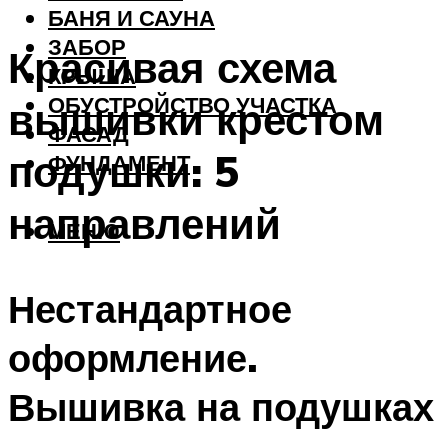
БАНЯ И САУНА
ЗАБОР
Красивая схема
КРЫША
ОБУСТРОЙСТВО УЧАСТКА
вышивки крестом
ФАСАД
подушки: 5
ФУНДАМЕНТ
направлений
МЕНЮ
Нестандартное
оформление.
Вышивка на подушках