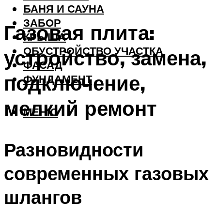
БАНЯ И САУНА
ЗАБОР
Газовая плита:
КРЫША
ОБУСТРОЙСТВО УЧАСТКА
устройство, замена,
ФАСАД
подключение,
ФУНДАМЕНТ
мелкий ремонт
МЕНЮ
Разновидности
современных газовых
шлангов