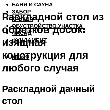
БАНЯ И САУНА
ЗАБОР
Раскладной стол из
КРЫША
ОБУСТРОЙСТВО УЧАСТКА
обрезков досок:
ФАСАД
изящная
ФУНДАМЕНТ
конструкция для
МЕНЮ
любого случая
Раскладной дачный
стол