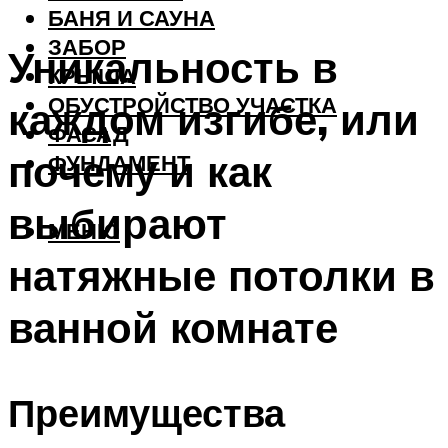
БАНЯ И САУНА
ЗАБОР
Уникальность в
КРЫША
ОБУСТРОЙСТВО УЧАСТКА
каждом изгибе, или
ФАСАД
почему и как
ФУНДАМЕНТ
выбирают
МЕНЮ
натяжные потолки в
ванной комнате
Преимущества