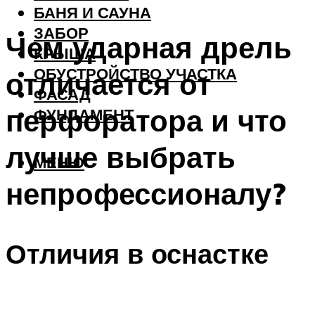
БАНЯ И САУНА
ЗАБОР
Чем ударная дрель
КРЫША
ОБУСТРОЙСТВО УЧАСТКА
отличается от
ФАСАД
перфоратора и что
ФУНДАМЕНТ
лучше выбрать
МЕНЮ
непрофессионалу?
Отличия в оснастке