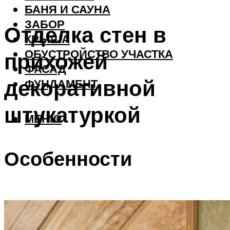
БАНЯ И САУНА
ЗАБОР
Отделка стен в
КРЫША
ОБУСТРОЙСТВО УЧАСТКА
прихожей
ФАСАД
декоративной
ФУНДАМЕНТ
штукатуркой
МЕНЮ
Особенности