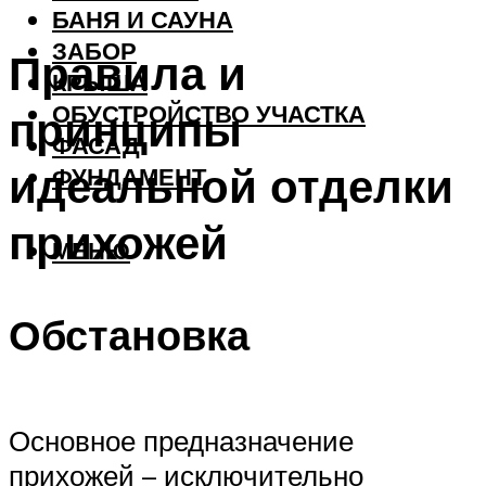
БАНЯ И САУНА
ЗАБОР
Правила и
КРЫША
ОБУСТРОЙСТВО УЧАСТКА
принципы
ФАСАД
идеальной отделки
ФУНДАМЕНТ
прихожей
МЕНЮ
Обстановка
Основное предназначение
прихожей – исключительно