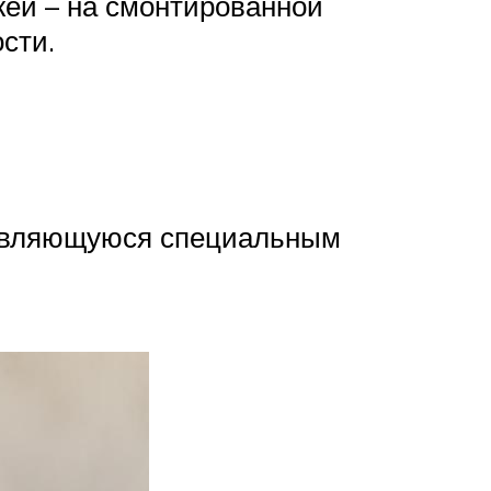
жей – на смонтированной
сти.
 являющуюся специальным