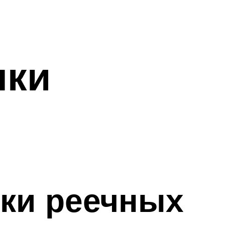
лки
ки реечных