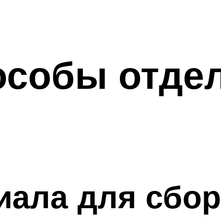
особы отде
иала для сбор