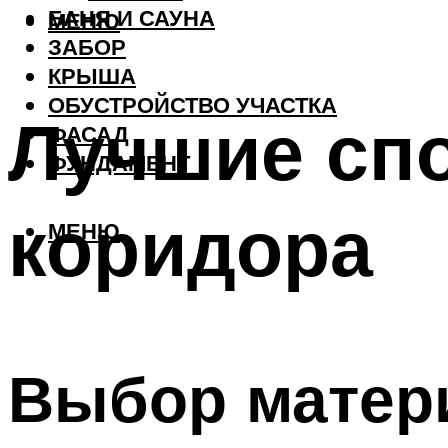
БАНЯ И САУНА
МЕНЮ
ЗАБОР
КРЫША
ОБУСТРОЙСТВО УЧАСТКА
Лучшие сп
ФАСАД
ФУНДАМЕНТ
коридора
МЕНЮ
Выбор матер