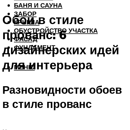
БАНЯ И САУНА
ЗАБОР
Обои в стиле
КРЫША
ОБУСТРОЙСТВО УЧАСТКА
прованс: 6
ФАСАД
дизайнерских идей
ФУНДАМЕНТ
для интерьера
МЕНЮ
Разновидности обоев
в стиле прованс