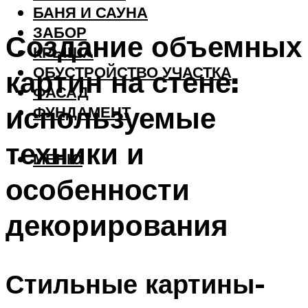
БАНЯ И САУНА
ЗАБОР
Создание объемных
КРЫША
ОБУСТРОЙСТВО УЧАСТКА
картин на стене:
ФАСАД
используемые
ФУНДАМЕНТ
техники и
МЕНЮ
особенности
декорирования
Стильные картины-