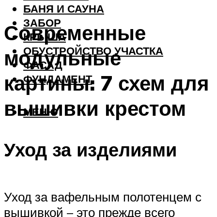
БАНЯ И САУНА
ЗАБОР
Современные
КРЫША
ОБУСТРОЙСТВО УЧАСТКА
модульные
ФАСАД
картины: 7 схем для
ФУНДАМЕНТ
вышивки крестом
МЕНЮ
Уход за изделиями
Уход за вафельным полотенцем с
вышивкой – это прежде всего