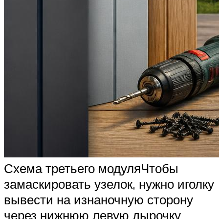
Схема третьего модуляЧтобы
замаскировать узелок, нужно иголку
вывести на изнаночную сторону
через нижнюю левую дырочку