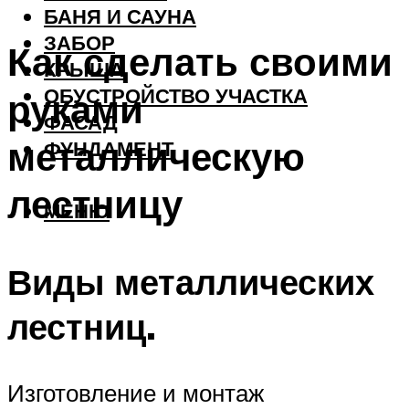
БАНЯ И САУНА
ЗАБОР
Как сделать своими
КРЫША
ОБУСТРОЙСТВО УЧАСТКА
руками
ФАСАД
металлическую
ФУНДАМЕНТ
лестницу
МЕНЮ
Виды металлических
лестниц.
Изготовление и монтаж