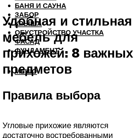
БАНЯ И САУНА
ЗАБОР
Удобная и стильная
КРЫША
ОБУСТРОЙСТВО УЧАСТКА
мебель для
ФАСАД
прихожей: 8 важных
ФУНДАМЕНТ
предметов
МЕНЮ
Правила выбора
Угловые прихожие являются
достаточно востребованными