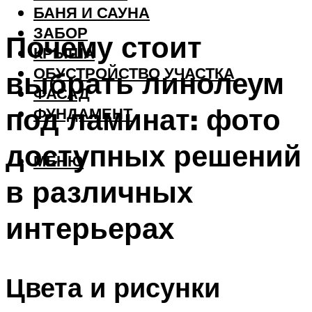
БАНЯ И САУНА
ЗАБОР
Почему стоит
КРЫША
ОБУСТРОЙСТВО УЧАСТКА
выбрать линолеум
ФАСАД
под ламинат: фото
ФУНДАМЕНТ
доступных решений
МЕНЮ
в различных
интерьерах
Цвета и рисунки