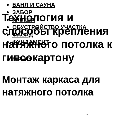
БАНЯ И САУНА
ЗАБОР
Технология и
КРЫША
ОБУСТРОЙСТВО УЧАСТКА
способы крепления
ФАСАД
натяжного потолка к
ФУНДАМЕНТ
гипсокартону
МЕНЮ
Монтаж каркаса для
натяжного потолка