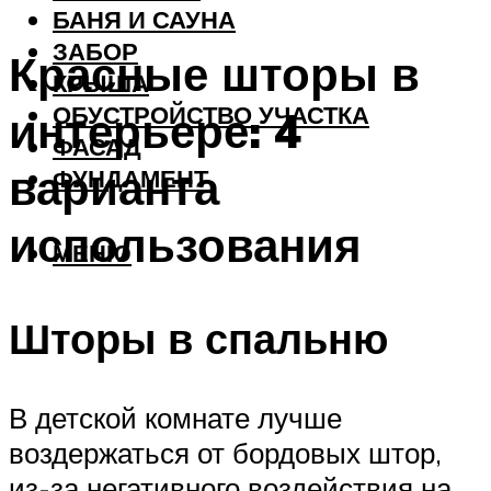
БАНЯ И САУНА
ЗАБОР
Красные шторы в
КРЫША
ОБУСТРОЙСТВО УЧАСТКА
интерьере: 4
ФАСАД
варианта
ФУНДАМЕНТ
использования
МЕНЮ
Шторы в спальню
В детской комнате лучше
воздержаться от бордовых штор,
из-за негативного воздействия на