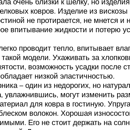
ла очень близки к шелку, но издели
лковых ковров. Изделие из вискозы с
стиной не протирается, не мнется и 
ое впитывание жидкости и потерю у
легко проводит тепло, впитывает вла
такой модели. Ухаживать за хлопковы
тости, возможность усадки после с
обладает низкой эластичностью.
ника – один из недорогих, но натура
а, увлажнившись, могут изменить ра
ериал для ковра в гостиную. Упругая
блеском волокон. Хорошая износостой
мыми. Его не стоит держать на солнц