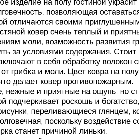
ое изделие на полу гостиной украси
олговечность, позволяющая оставатьс
ной отличаются своими приглушенным
рстяной ковер очень теплый и приятн
ниям моли, возможность развития гри
дить за условиями содержания. Стоит
 включают в себя обработку волокон
от грибка и моли. Цвет ковра на полу
 что делает ковер противопожарным.
, нежные и приятные на ощупь, но с
й подчеркивает роскошь и богатство,
исунки, переливающиеся глянцем, ко
олговечная, поскольку воздействие 
рка станет причиной линьки.