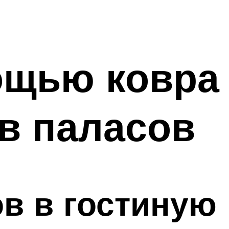
ощью ковра
ов паласов
в в гостиную