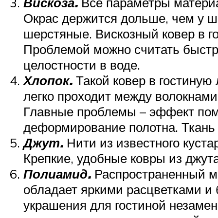
Вискоза.
Все параметры материа
Окрас держится дольше, чем у ше
шерстяные. Вискозный ковер в го
Проблемой можно считать быстр
целостности в воде.
Хлопок.
Такой ковер в гостиную 
легко проходит между волокнами 
Главные проблемы – эффект помя
деформирование полотна. Ткань 
Джут.
Нити из известного кустар
Крепкие, удобные ковры из джут
Полиамид.
Распространенный мат
обладает яркими расцветками и 
украшения для гостиной незамени