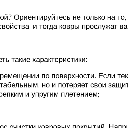
ной? Ориентируйтесь не только на то,
свойства, и тогда ковры прослужат в
еть такие характеристики:
ремещении по поверхности. Если текс
табельным, но и потеряет свои защи
репким и упругим плетением;
ос очистки ковровых покрытий. Напри