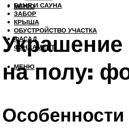
БАНЯ И САУНА
МЕНЮ
ЗАБОР
КРЫША
ОБУСТРОЙСТВО УЧАСТКА
Украшение 
ФАСАД
ФУНДАМЕНТ
на полу: ф
МЕНЮ
Особенности 