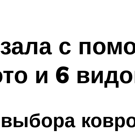
зала с пом
ото и 6 вид
выбора ковро