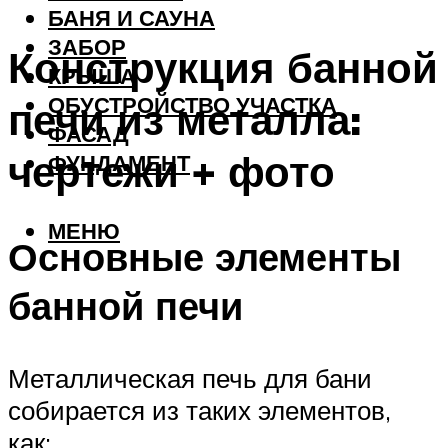
БАНЯ И САУНА
ЗАБОР
Конструкция банной
КРЫША
ОБУСТРОЙСТВО УЧАСТКА
печи из металла:
ФАСАД
чертежи + фото
ФУНДАМЕНТ
МЕНЮ
Основные элементы
банной печи
Металлическая печь для бани
собирается из таких элементов,
как: