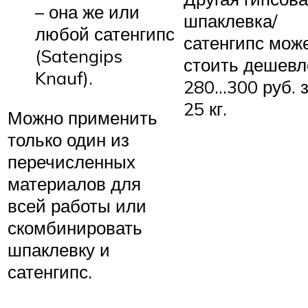
– она же или
шпаклевка/
любой сатенгипс
сатенгипс мож
(Satengips
стоить дешевл
Knauf).
280…300 руб. 
25 кг.
Можно применить
только один из
перечисленных
материалов для
всей работы или
скомбинировать
шпаклевку и
сатенгипс.