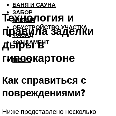
БАНЯ И САУНА
ЗАБОР
Технология и
КРЫША
ОБУСТРОЙСТВО УЧАСТКА
правила заделки
ФАСАД
дыры в
ФУНДАМЕНТ
гипсокартоне
МЕНЮ
Как справиться с
повреждениями?
Ниже представлено несколько