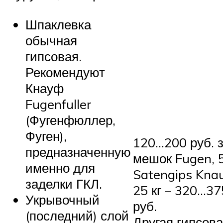
Шпаклевка
обычная
гипсовая.
Рекомендуют
Кнауф
Fugenfuller
(Фугенфюллер,
Фуген),
120…200 руб. 
предназначенную
мешок Fugen, 5
именно для
Satengips Knau
заделки ГКЛ.
25 кг – 320…37
Укрывочный
руб.
(последний) слой
Другая гипсов