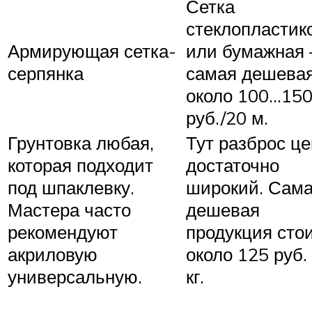
Сетка
стеклопластик
Армирующая сетка-
или бумажная 
серпянка
самая дешева
около 100…15
руб./20 м.
Грунтовка любая,
Тут разброс це
которая подходит
достаточно
под шпаклевку.
широкий. Сам
Мастера часто
дешевая
рекомендуют
продукция сто
акриловую
около 125 руб. 
универсальную.
кг.