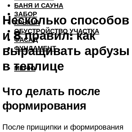
БАНЯ И САУНА
ЗАБОР
Несколько способов
КРЫША
ОБУСТРОЙСТВО УЧАСТКА
и 8 правил: как
ФАСАД
выращивать арбузы
ФУНДАМЕНТ
в теплице
МЕНЮ
Что делать после
формирования
После прищипки и формирования