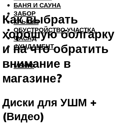
БАНЯ И САУНА
ЗАБОР
Как выбрать
КРЫША
ОБУСТРОЙСТВО УЧАСТКА
хорошую болгарку
ФАСАД
и на что обратить
ФУНДАМЕНТ
внимание в
МЕНЮ
магазине?
Диски для УШМ +
(Видео)