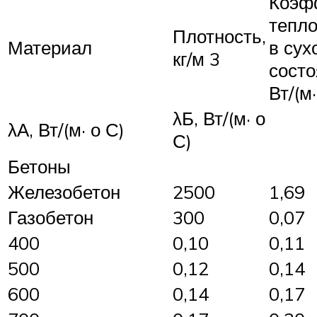
Коэф
тепл
Плотность,
Материал
в сух
кг/м 3
состо
Вт/(м·
λБ, Вт/(м· о
λА, Вт/(м· о С)
С)
Бетоны
Железобетон
2500
1,69
Газобетон
300
0,07
400
0,10
0,11
500
0,12
0,14
600
0,14
0,17