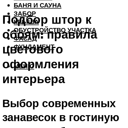
БАНЯ И САУНА
ЗАБОР
Подбор штор к
КРЫША
ОБУСТРОЙСТВО УЧАСТКА
обоям: правила
ФАСАД
цветового
ФУНДАМЕНТ
оформления
МЕНЮ
интерьера
Выбор современных
занавесок в гостиную