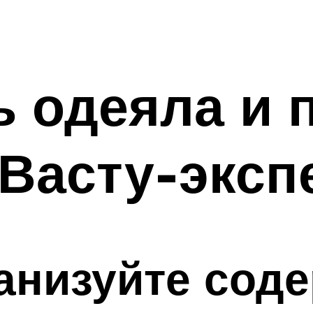
ь одеяла и 
 Васту-эксп
анизуйте сод