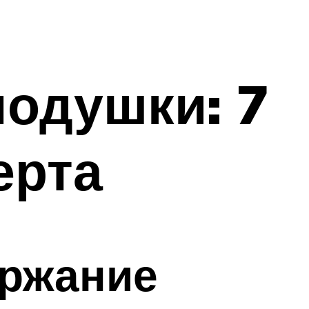
подушки: 7
ерта
ержание