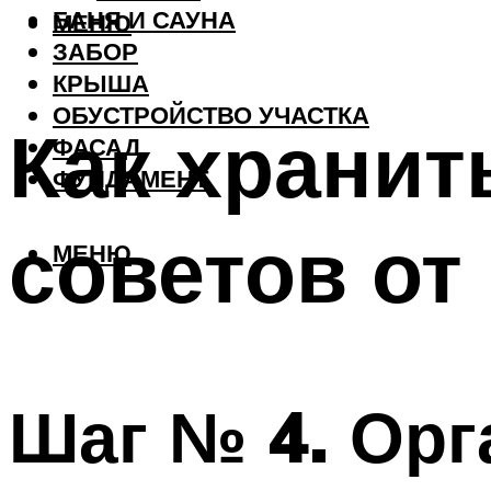
БАНЯ И САУНА
МЕНЮ
ЗАБОР
КРЫША
ОБУСТРОЙСТВО УЧАСТКА
Как хранит
ФАСАД
ФУНДАМЕНТ
советов от
МЕНЮ
Шаг № 4. Орг