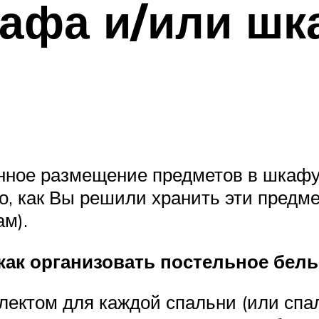
афа и/или шк
енное размещение предметов в шкафу
го, как Вы решили хранить эти предм
ам).
как организовать постельное бель
ектом для каждой спальни (или спале