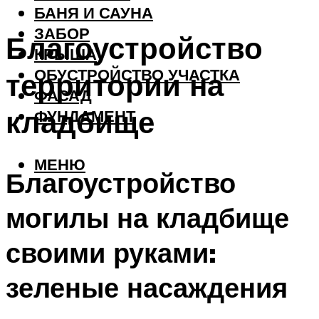
БАНЯ И САУНА
ЗАБОР
Благоустройство
КРЫША
ОБУСТРОЙСТВО УЧАСТКА
территории на
ФАСАД
кладбище
ФУНДАМЕНТ
МЕНЮ
Благоустройство
могилы на кладбище
своими руками:
зеленые насаждения