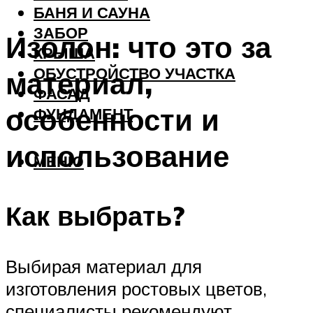
БАНЯ И САУНА
ЗАБОР
Изолон: что это за
КРЫША
ОБУСТРОЙСТВО УЧАСТКА
материал,
ФАСАД
особенности и
ФУНДАМЕНТ
использование
МЕНЮ
Как выбрать?
Выбирая материал для
изготовления ростовых цветов,
специалисты рекомендуют