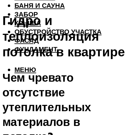
БАНЯ И САУНА
ЗАБОР
Гидро и
КРЫША
ОБУСТРОЙСТВО УЧАСТКА
теплоизоляция
ФАСАД
потолка в квартире
ФУНДАМЕНТ
МЕНЮ
Чем чревато
отсутствие
утеплительных
материалов в