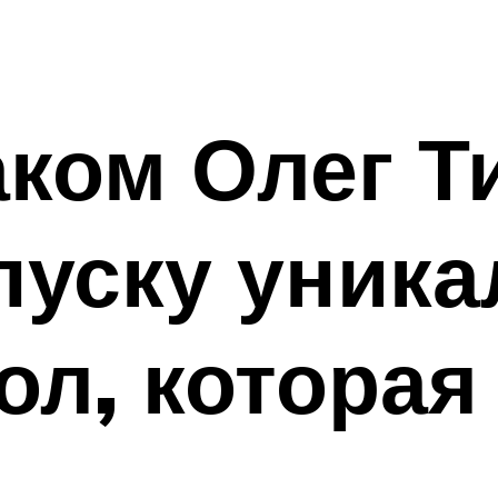
ком Олег Т
спуску уник
ол, которая 