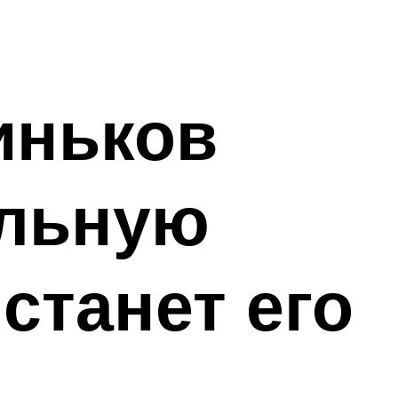
иньков
альную
станет его