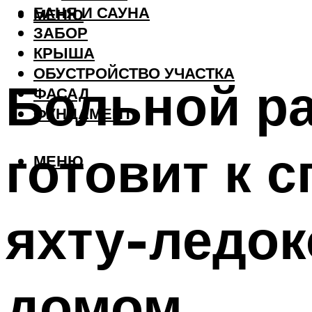
БАНЯ И САУНА
МЕНЮ
ЗАБОР
КРЫША
ОБУСТРОЙСТВО УЧАСТКА
Больной ра
ФАСАД
ФУНДАМЕНТ
готовит к 
МЕНЮ
яхту-ледок
домом