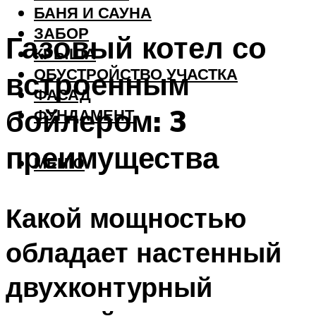
БАНЯ И САУНА
ЗАБОР
Газовый котел со
КРЫША
ОБУСТРОЙСТВО УЧАСТКА
встроенным
ФАСАД
бойлером: 3
ФУНДАМЕНТ
преимущества
МЕНЮ
Какой мощностью
обладает настенный
двухконтурный