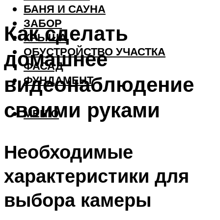
БАНЯ И САУНА
ЗАБОР
Как сделать
КРЫША
ОБУСТРОЙСТВО УЧАСТКА
домашнее
ФАСАД
видеонаблюдение
ФУНДАМЕНТ
своими руками
МЕНЮ
Необходимые
характеристики для
выбора камеры