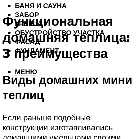
БАНЯ И САУНА
ЗАБОР
Функциональная
КРЫША
ОБУСТРОЙСТВО УЧАСТКА
домашняя теплица:
ФАСАД
3 преимущества
ФУНДАМЕНТ
МЕНЮ
Виды домашних мини
теплиц
Если раньше подобные
конструкции изготавливались
домашними умельцами своими