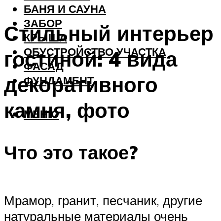
БАНЯ И САУНА
ЗАБОР
Стильный интерьер
КРЫША
ОБУСТРОЙСТВО УЧАСТКА
гостиной: 4 вида
ФАСАД
декоративного
ФУНДАМЕНТ
камня, фото
МЕНЮ
Что это такое?
Мрамор, гранит, песчаник, другие
натуральные материалы очень