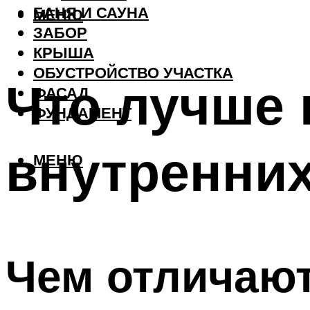
БАНЯ И САУНА
МЕНЮ
ЗАБОР
КРЫША
ОБУСТРОЙСТВО УЧАСТКА
Что лучше
ФАСАД
ФУНДАМЕНТ
внутренних
МЕНЮ
Чем отличаю