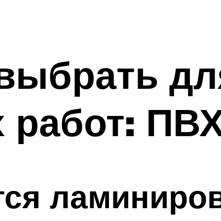
 выбрать дл
 работ: ПВ
тся ламиниро