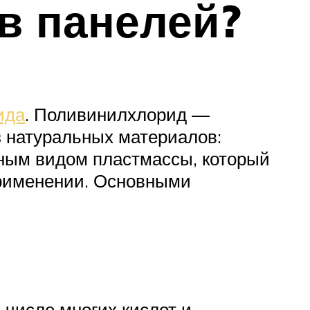
в панелей?
ида
. Поливинилхлорид —
з натуральных материалов:
ным видом пластмассы, который
применении. Основными
 числе многих кислот и