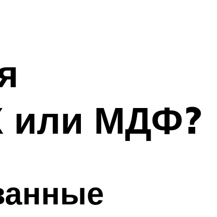
я
Х или МДФ?
ванные