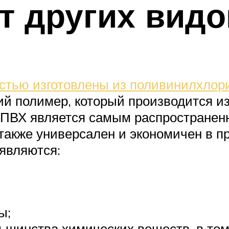
т других видо
стью изготовлены из поливинилхлор
й полимер, который производится и
. ПВХ является самым распространен
 также универсален и экономичен в 
являются:
ы;
ьшинства химических веществ, в том