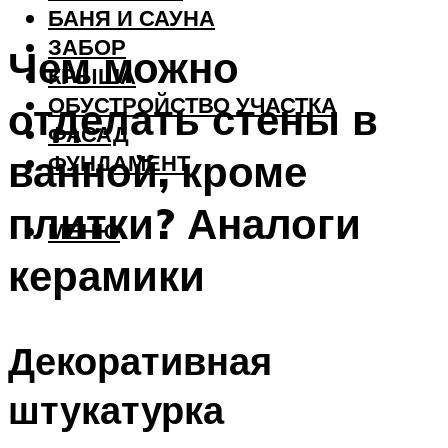
БАНЯ И САУНА
ЗАБОР
Чем можно
КРЫША
ОБУСТРОЙСТВО УЧАСТКА
отделать стены в
ФАСАД
ванной, кроме
ФУНДАМЕНТ
плитки? Аналоги
МЕНЮ
керамики
Декоративная
штукатурка