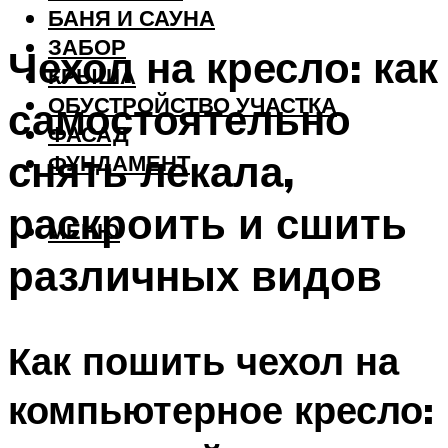
БАНЯ И САУНА
ЗАБОР
Чехол на кресло: как
КРЫША
ОБУСТРОЙСТВО УЧАСТКА
самостоятельно
ФАСАД
снять лекала,
ФУНДАМЕНТ
раскроить и сшить
МЕНЮ
различных видов
Как пошить чехол на
компьютерное кресло: