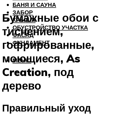
БАНЯ И САУНА
ЗАБОР
Бумажные обои с
КРЫША
ОБУСТРОЙСТВО УЧАСТКА
тиснением,
ФАСАД
гофрированные,
ФУНДАМЕНТ
моющиеся, As
МЕНЮ
Creation, под
дерево
Правильный уход